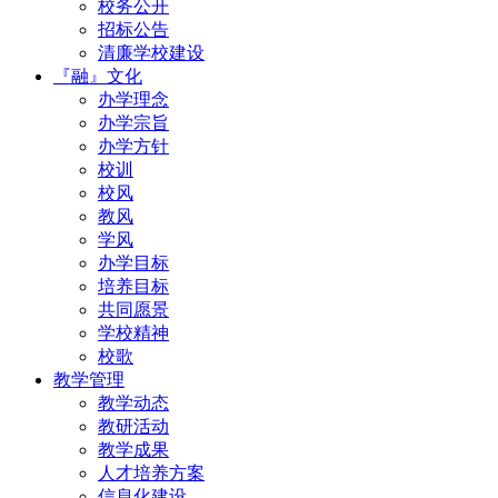
校务公开
招标公告
清廉学校建设
『融』文化
办学理念
办学宗旨
办学方针
校训
校风
教风
学风
办学目标
培养目标
共同愿景
学校精神
校歌
教学管理
教学动态
教研活动
教学成果
人才培养方案
信息化建设