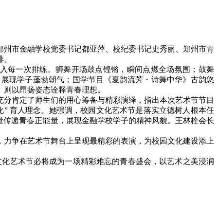
，郑州市金融学校党委书记都亚萍、校纪委书记史秀丽、郑州市青
排。
入每一次排练。狮舞开场鼓点铿锵，瞬间点燃全场氛围；鼓舞
，展现学子蓬勃朝气；国学节目《夏韵流芳・诗舞中华》古韵悠
》则以昂扬姿态诠释青春理想。
分肯定了师生们的用心筹备与精彩演绎，指出本次艺术节节目
” 育人理念。她强调，校园文化艺术节是落实立德树人根本任
量传递青春正能量，展现金融学校学子的精神风貌。王林栓会长
力争在艺术节舞台上呈现最精彩的表演，为校园文化建设添上
文化艺术节必将成为一场精彩难忘的青春盛会，以艺术之美浸润