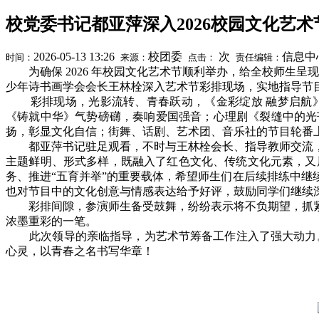
校党委书记都亚萍深入2026校园文化艺
2026-05-13 13:26
校团委
次
信息中
时间：
来源：
点击：
责任编辑：
为确保 2026 年校园文化艺术节顺利举办，给全校师生呈
少年诗书画学会会长王林栓深入艺术节彩排现场，实地指导节
彩排现场，光影流转、青春跃动，《金彩绽放 融梦启航》
《铸就中华》气势磅礴，奏响爱国强音；心理剧《裂缝中的光
扬，彰显文化自信；街舞、话剧、艺术团、音乐社的节目轮番
都亚萍书记驻足观看，不时与王林栓会长、指导教师交流，
主题鲜明、形式多样，既融入了红色文化、传统文化元素，又
务、推进“五育并举”的重要载体，希望师生们在后续排练中
也对节目中的文化创意与情感表达给予好评，鼓励同学们继续
彩排间隙，参演师生备受鼓舞，纷纷表示将不负期望，抓紧
浓墨重彩的一笔。
此次领导的亲临指导，为艺术节筹备工作注入了强大动力。相
心灵，以青春之名书写华章！