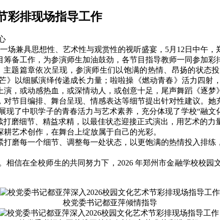
术节彩排现场指导工作
心
现一场兼具思想性、艺术性与观赏性的视听盛宴，5月12日中午
目筹备工作，为参演师生加油鼓劲，各节目指导教师一同参加彩
主题篇章依次呈现，参演师生们以饱满的热情、昂扬的状态投
芒》以细腻演绎传递成长力量；啦啦操《燃动青春》活力四射
上演，或动感热血，或深情动人，或创意十足，尾声舞蹈《逐梦
对节目编排、舞台呈现、情感表达等细节提出针对性建议。她充
展现了中职学子的青春活力与艺术素养，充分体现了学校“融文化
继续打磨细节、精益求精，以最佳状态迎接正式演出，用艺术的力
深耕艺术创作，在舞台上绽放属于自己的光彩。
打磨每一个细节、调整每一处状态，以更饱满的热情投入排练，
信在全校师生的共同努力下，2026 年郑州市金融学校校园
校党委书记都亚萍倾情指导